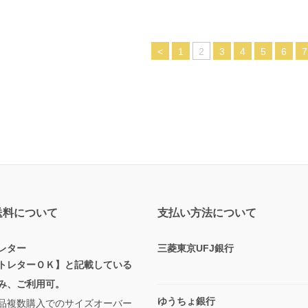
<
1
2
3
4
5
6
7
送料について
支払い方法について
レター
三菱東京UFJ銀行
トレターＯＫ】と記載している
み、ご利用可。
ゆうちょ銀行
品複数購入でのサイズオーバー