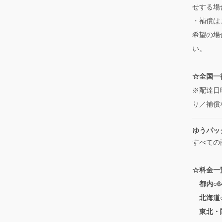
せする場
・補償は
希望の場
い。
☆全国一律
※配達日
り／補償
ゆうパッ
すべての
☆料金一
都内○6
北海道○
東北・