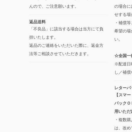
んので、ご注意願います。
の場合に
せする場
返品送料
・補償等
「不良品」に該当する場合は当方にて負
希望の場
担いたします。
い。
返品のご連絡をいただいた際に、返金方
法等ご相談させていただきます。
☆全国一律
※配達日
し／補償
レターパ
【スマー
パックＯ
用いただ
・複数購
は、改め