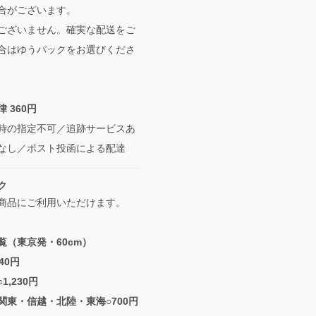
合がございます。
ございません。確実な配送をご
合はゆうパックをお選びくださ
 360円
時の指定不可／追跡サービスあ
なし／ポスト投函による配達
ク
商品にご利用いただけます。
覧（東京発・60cm）
40円
1,230円
関東・信越・北陸・東海○700円