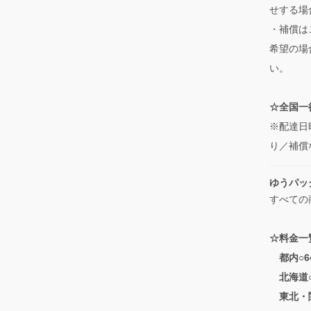
せする場
・補償は
希望の場
い。
☆全国一律
※配達日
り／補償
ゆうパッ
すべての
☆料金一
都内○6
北海道○
東北・