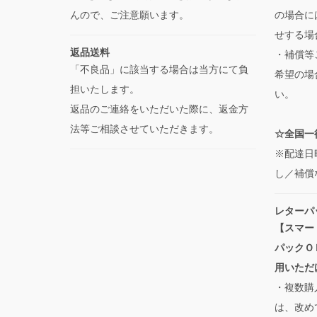
んので、ご注意願います。
の場合に
せする場
返品送料
・補償等
「不良品」に該当する場合は当方にて負
希望の場
担いたします。
い。
返品のご連絡をいただいた際に、返金方
法等ご相談させていただきます。
☆全国一律
※配達日
し／補償
レターパ
【スマー
パックＯ
用いただ
・複数購
は、改め