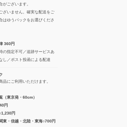
合がございます。
ございません。確実な配送をご
合はゆうパックをお選びくださ
 360円
時の指定不可／追跡サービスあ
なし／ポスト投函による配達
ク
商品にご利用いただけます。
覧（東京発・60cm）
40円
1,230円
関東・信越・北陸・東海○700円