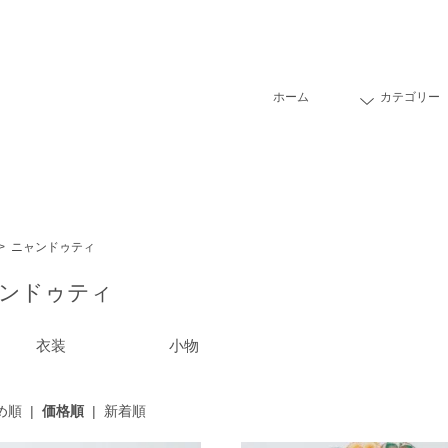
ホーム
カテゴリー
>
ニャンドゥティ
ンドゥティ
衣装
小物
め順
|
価格順
|
新着順