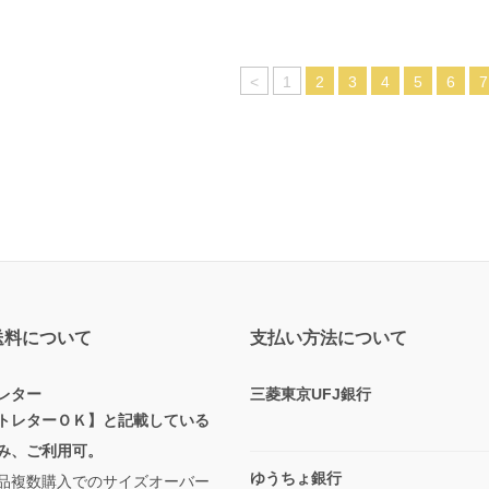
<
1
2
3
4
5
6
7
送料について
支払い方法について
レター
三菱東京UFJ銀行
トレターＯＫ】と記載している
み、ご利用可。
ゆうちょ銀行
品複数購入でのサイズオーバー