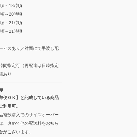
時頃～18時頃
時頃～20時頃
時頃～21時頃
時頃～21時頃
ービスあり／対面にて手渡し配
間指定可（再配達は日時指定
償あり
便
郵便ＯＫ】と記載している商品
ご利用可。
品複数購入でのサイズオーバー
は、改めて他の配送料をお知ら
合がございます。