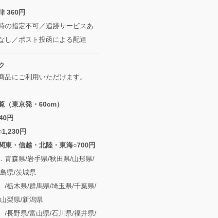
 360円
時の指定不可／追跡サービスあ
なし／ポスト投函による配達
ク
商品にご利用いただけます。
覧（東京発・60cm）
40円
1,230円
関東・信越・北陸・東海○700円
森県/岩手県/秋田県/山形県/
福島県/茨城県
県/群馬県/埼玉県/千葉県/
/山梨県/新潟県
県/富山県/石川県/福井県/