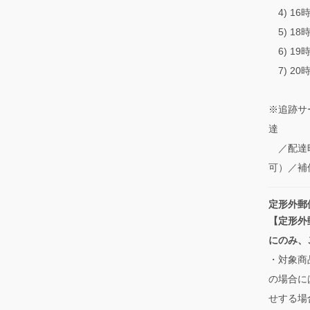
4) 16
5) 18
6) 19
7) 20
※追跡サ
達
／配達時
可）／補
定形外郵
【定形外
にのみ、
・対象商
の場合に
せする場