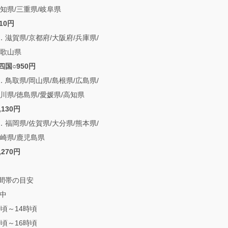
知県/三重県/岐阜県
10円
賀県/京都府/大阪府/兵庫県/
和歌山県
四国○950円
取県/岡山県/島根県/広島県/
川県/徳島県/愛媛県/高知県
,130円
岡県/佐賀県/大分県/熊本県/
宮崎県/鹿児島県
,270円
間帯の目安
前中
時頃～14時頃
時頃～16時頃