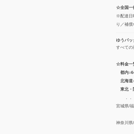
☆全国一律
※配達日
り／補償
ゆうパッ
すべての
☆料金一
都内○6
北海道○
東北・
．．．青
宮城県/
/栃木
神奈川県
/長野