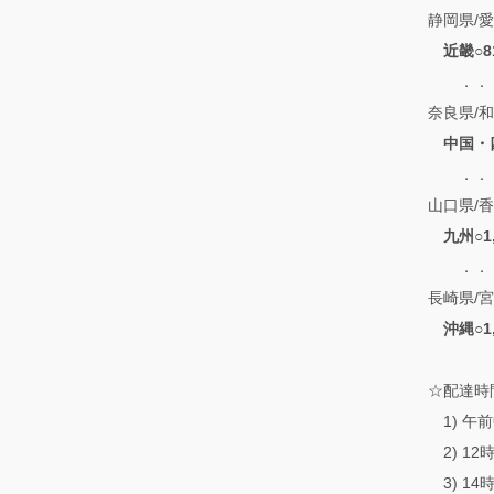
静岡県/愛
近畿○8
．．．滋
奈良県/
中国・
．．．鳥
山口県/香
九州○1
．．．福
長崎県/
沖縄○1
☆配達時
1) 午
2) 12
3) 14