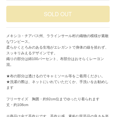
メキシコ・チアパス州、ララインサール村の織物の模様が素敵
なワンピース。
柔らかくとろみのある生地がエレガントで身体の線を拾わず、
スッキリみえるデザインです。
織りの部分は綿100パーセント、布部分はおそらくレーヨン
混。
★布の部分は透けるのでキャミソール等をご着用ください。
★洗濯の際は、ネットにいれていただくか、手洗いをお勧めし
ます
フリーサイズ 胸囲・約92cm位までゆったり着られます
丈・約108cm
※商品は全て手作りです。手作り感、素朴な民芸品の良さを楽