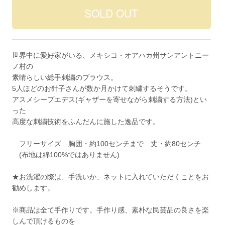
世界中に愛好家がいる、メキシコ・オアハカ州サンアントニー
ノ村の
素晴らしい総手刺繍のブラウス。
5人ほどのお針子さんが数か月かけて刺繍するそうです。
アスメシープエデス(ギャザーを寄せながら刺繍する方法)とい
った
高度な刺繍技術をふんだんに施した逸品です。
フリーサイズ 胸囲・約100センチまで 丈・約80センチ
(布地は綿100%ではありません)
★お洗濯の際は、手洗いか、ネットに入れていただくことをお
勧めします。
※商品は全て手作りです。手作り感、素朴な民芸品の良さを楽
しんで頂けるものを