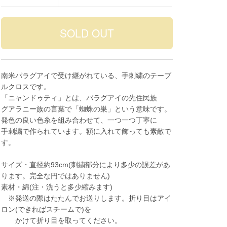
南米パラグアイで受け継がれている、手刺繍のテーブ
ルクロスです。
「ニャンドゥティ」とは、パラグアイの先住民族
グアラニー族の言葉で「蜘蛛の巣」という意味です。
発色の良い色糸を組み合わせて、一つ一つ丁寧に
手刺繍で作られています。額に入れて飾っても素敵で
す。
サイズ・直径約93cm(刺繍部分により多少の誤差があ
ります。完全な円ではありません)
素材・綿(注・洗うと多少縮みます)
※発送の際はたたんでお送りします。折り目はアイ
ロン(できればスチームで)を
かけて折り目を取ってください。