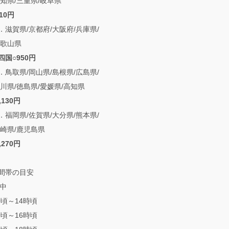
知県/三重県/岐阜県
10円
賀県/京都府/大阪府/兵庫県/
和歌山県
四国○950円
取県/岡山県/島根県/広島県/
川県/徳島県/愛媛県/高知県
,130円
岡県/佐賀県/大分県/熊本県/
宮崎県/鹿児島県
,270円
間帯の目安
前中
時頃～14時頃
時頃～16時頃