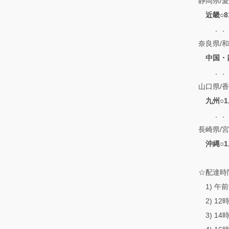
静岡県/愛
近畿○8
．．．滋
奈良県/
中国・
．．．鳥
山口県/香
九州○1
．．．福
長崎県/
沖縄○1
☆配達時
1) 午
2) 12
3) 14