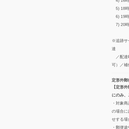
4) 16
5) 18
6) 19
7) 20
※追跡サ
達
／配達時
可）／補
定形外郵
【定形外
にのみ、
・対象商
の場合に
せする場
・郵便途