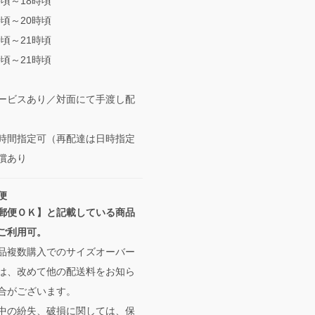
時頃～18時頃
時頃～20時頃
時頃～21時頃
時頃～21時頃
ービスあり／対面にて手渡し配
間指定可（再配達は日時指定
償あり
便
郵便ＯＫ】と記載している商品
ご利用可。
品複数購入でのサイズオーバー
は、改めて他の配送料をお知ら
合がございます。
中の紛失、破損に関しては、保