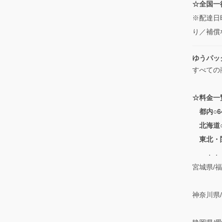
☆全国一律
※配達日
り／補償
ゆうパッ
すべての
☆料金一
都内○6
北海道○
東北・
．．．青
宮城県/
/栃木
神奈川県
/長野