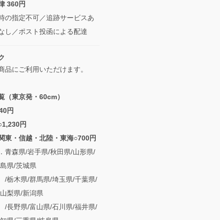
 360円
時の指定不可／追跡サービスあ
なし／ポスト投函による配達
ク
商品にご利用いただけます。
覧（東京発・60cm）
40円
1,230円
関東・信越・北陸・東海○700円
森県/岩手県/秋田県/山形県/
福島県/茨城県
県/群馬県/埼玉県/千葉県/
/山梨県/新潟県
県/富山県/石川県/福井県/