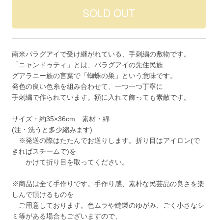
南米パラグアイで受け継がれている、手刺繍の敷物です。
「ニャンドゥティ」とは、パラグアイの先住民族
グアラニー族の言葉で「蜘蛛の巣」という意味です。
発色の良い色糸を組み合わせて、一つ一つ丁寧に
手刺繍で作られています。額に入れて飾っても素敵です。
サイズ・約35×36cm 素材・綿
(注・洗うと多少縮みます)
※発送の際はたたんでお送りします。折り目はアイロン(で
きればスチームで)を
かけて折り目を取ってください。
※商品は全て手作りです。手作り感、素朴な民芸品の良さを楽
しんで頂けるものを
ご用意しております。色ムラや縫製のゆがみ、ごく小さなシ
ミ等がある場合もございますので、