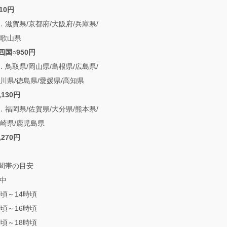
10円
賀県/京都府/大阪府/兵庫県/
和歌山県
四国○950円
取県/岡山県/島根県/広島県/
川県/徳島県/愛媛県/高知県
,130円
岡県/佐賀県/大分県/熊本県/
宮崎県/鹿児島県
,270円
間帯の目安
前中
時頃～14時頃
時頃～16時頃
時頃～18時頃