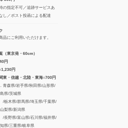
時の指定不可／追跡サービスあ
なし／ポスト投函による配達
ク
商品にご利用いただけます。
覧（東京発・60cm）
40円
1,230円
関東・信越・北陸・東海○700円
森県/岩手県/秋田県/山形県/
福島県/茨城県
県/群馬県/埼玉県/千葉県/
/山梨県/新潟県
県/富山県/石川県/福井県/
知県/三重県/岐阜県