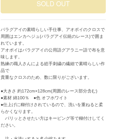
パラグアイの素晴らしい手仕事、アオポイのクロスで
周囲はエンカヘジュ(パラグアイ伝統のレース)で囲ま
れています。
アオポイはパラグアイの公用語グアラニー語で布を意
味します。
熟練の職人さんによる総手刺繍の繊細で素晴らしい作
品で
貴重なクロスのため、数に限りがございます。
●大きさ 約172cm×128cm(周囲のレース部分含む)
●素材 綿100％ ●色 オフホワイト
●仕上げに糊付けされているので、洗いを重ねると柔
らかくなります。
パリッとさせたい方はキーピング等で糊付けしてく
ださい。
注・水洗いすると多少縮みます。