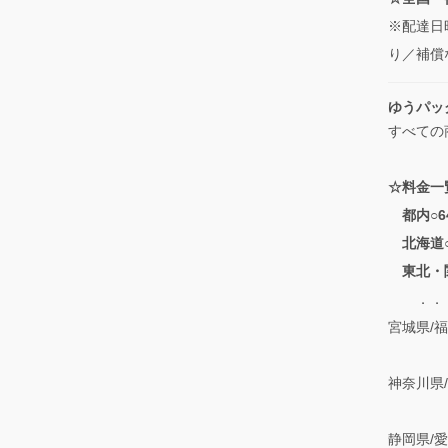
※配達日
り／補償
ゆうパッ
すべての
☆料金一
都内○6
北海道○
東北・
．．．青
宮城県/
/栃木
神奈川県
/長野
静岡県/愛