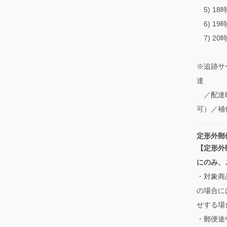
5) 18
6) 19
7) 20
※追跡サ
達
／配達時
可）／補
定形外郵
【定形外
にのみ、
・対象商
の場合に
せする場
・郵便途