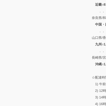
近畿○8
．．．滋
奈良県/
中国・
．．．鳥
山口県/香
九州○1
．．．福
長崎県/
沖縄○1
☆配達時
1) 午
2) 12
3) 14
4) 16