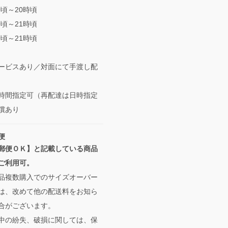
時頃～20時頃
時頃～21時頃
時頃～21時頃
ービスあり／対面にて手渡し配
間指定可（再配達は日時指定
償あり
便
郵便ＯＫ】と記載している商品
ご利用可。
品複数購入でのサイズオーバー
は、改めて他の配送料をお知ら
合がございます。
中の紛失、破損に関しては、保