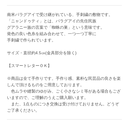
南米パラグアイで受け継がれている、手刺繍の敷物です。
「ニャンドゥティ」とは、パラグアイの先住民族
グアラニー族の言葉で「蜘蛛の巣」という意味です。
発色の良い色糸を組み合わせて、一つ一つ丁寧に
手刺繍で作られています。
サイズ・直径約4.5㎝(金具部分を除く)
【スマートレターＯＫ】
※商品は全て手作りです。手作り感、素朴な民芸品の良さを楽
しんで頂けるものをご用意しております。
色ムラや縫製のゆがみ、ごく小さなシミ等がある場合もござ
いますので、ご理解のうえご購入願います。
また、1点ものにつき交換は受け付けておりません。どうぞ
ご了承ください。